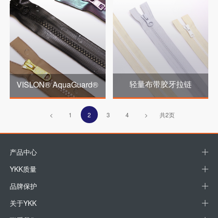
轻量布带胶牙拉链
VISLON® AquaGuard®
<
1
2
3
4
>
共2页
产品中心
YKK质量
品牌保护
关于YKK