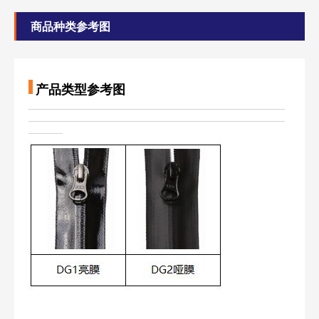
商品种类参考图
产品类型参考图
——————————————————————————————
——————————————————————————————
————