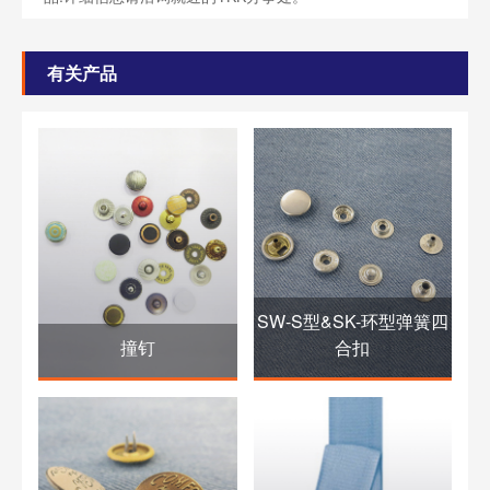
有关产品
SW-S型&SK-环型弹簧四
撞钉
合扣