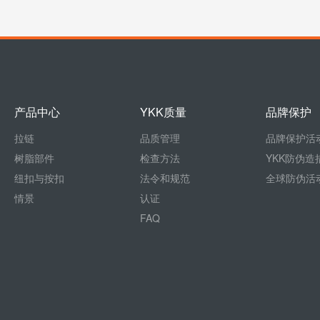
产品中心
YKK质量
品牌保护
拉链
品质管理
品牌保护活
树脂部件
检查方法
YKK防伪造
纽扣与按扣
法令和规范
全球防伪活
情景
认证
FAQ