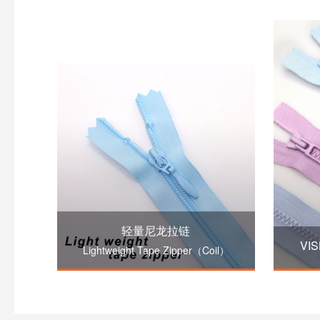
轻量尼龙拉链
VI
Lightweight Tape Zipper（Coil）